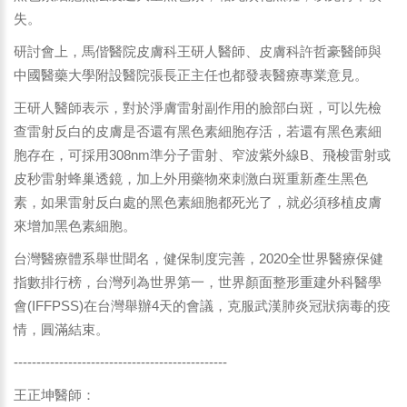
失。
研討會上，馬偕醫院皮膚科王研人醫師、皮膚科許哲豪醫師與
中國醫藥大學附設醫院張長正主任也都發表醫療專業意見。
王研人醫師表示，對於淨膚雷射副作用的臉部白斑，可以先檢
查雷射反白的皮膚是否還有黑色素細胞存活，若還有黑色素細
胞存在，可採用308nm準分子雷射、窄波紫外線B、飛梭雷射或
皮秒雷射蜂巢透鏡，加上外用藥物來刺激白斑重新產生黑色
素，如果雷射反白處的黑色素細胞都死光了，就必須移植皮膚
來增加黑色素細胞。
台灣醫療體系舉世聞名，健保制度完善，2020全世界醫療保健
指數排行榜，台灣列為世界第一，世界顏面整形重建外科醫學
會(IFFPSS)在台灣舉辦4天的會議，克服武漢肺炎冠狀病毒的疫
情，圓滿結束。
-----------------------------------------------
王正坤醫師：