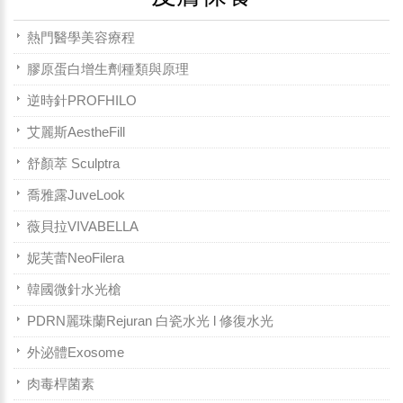
熱門醫學美容療程
膠原蛋白增生劑種類與原理
逆時針PROFHILO
艾麗斯AestheFill
舒顏萃 Sculptra
喬雅露JuveLook
薇貝拉VIVABELLA
妮芙蕾NeoFilera
韓國微針水光槍
PDRN麗珠蘭Rejuran 白瓷水光 l 修復水光
外泌體Exosome
肉毒桿菌素