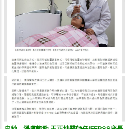
皮秒、淨膚較勁 王正坤醫師任IFFPSS座長