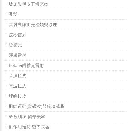
玻尿酸與皮下填充物
禿髮
雷射與脈衝光種類與原理
皮秒雷射
脈衝光
淨膚雷射
Fotona鉺雅克雷射
音波拉皮
電波拉皮
埋線拉皮
肌肉運動(動磁波)與冷凍減脂
教育訓練-醫學美容
副作用預防-醫學美容