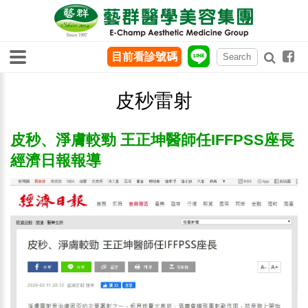
目前看診號碼
皮秒雷射
皮秒、淨膚較勁 王正坤醫師任IFFPSS座長
經濟日報報導