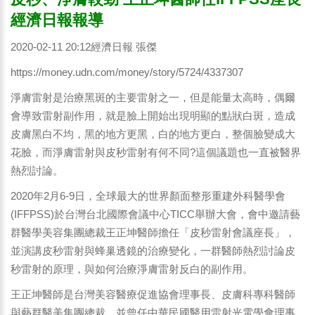
經濟日報報導
2020-02-11 20:12經濟日報 張傑
https://money.udn.com/money/story/5724/4337307
淨膚雷射是治療黑斑的主要雷射之一，但是能量太高時，偶爾
會導致雷射副作用，就是臉上開始出現明顯的點狀白斑，造成
皮膚黑白不均，黑的地方更黑，白的地方更白，整個臉變成大
花臉，而淨膚雷射與皮秒雷射有何不同?這個議題也一直被醫界
熱烈討論。
2020年2月6-9日，全球最大的世界顏面整形重建外科醫學會
(IFFPSS)於台灣台北國際會議中心TICC舉辦大會，會中邀請藝
群醫學美容集團總裁王正坤醫師擔任「皮秒雷射會議座長」，
並演講皮秒雷射與蜂巢透鏡的治療變化，一群醫師熱烈討論皮
秒雷射的原理，與如何治療淨膚雷射反白的副作用。
王正坤醫師是台灣美容醫療促進協會理事長、皮膚科專科醫師
與藝群醫美集團總裁，並曾任中華民國醫用雷射光電學會理事