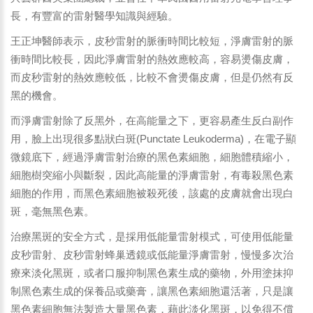
長，有豐富的雷射醫學知識與經驗。
王正坤醫師表示，皮秒雷射的脈衝時間比較短，淨膚雷射的脈
衝時間比較長，因此淨膚雷射的熱效應較高，容易燙傷皮膚，
而皮秒雷射的熱效應較低，比較不會燙傷皮膚，但是仍然有反
黑的機會。
而淨膚雷射除了反黑外，在高能量之下，更容易產生反白副作
用，臉上出現很多點狀白斑(Punctate Leukoderma)，在電子顯
微鏡底下，經過淨膚雷射治療的黑色素細胞，細胞體積縮小，
細胞樹突縮小與斷裂，因此高能量的淨膚雷射，有毒殺黑色素
細胞的作用，而黑色素細胞被殺死後，該處的皮膚就會出現白
斑，毫無黑色素。
治療黑斑的安全方式，是採用低能量雷射模式，可使用低能量
皮秒雷射、皮秒雷射蜂巢透鏡或低能量淨膚雷射，慢慢多次治
療來淡化黑斑，或者口服抑制黑色素生成的藥物，外用塗抹抑
制黑色素生成的保養品或藥膏，讓黑色素細胞還活著，只是讓
黑色素細胞無法製造大量黑色素，藉此淡化黑斑，以免得不償