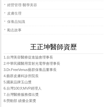
經營管理-醫學美容
皮膚生理
保養品知識
勵志故事
王正坤醫師資歷
1.台灣美容醫療促進協會理事長
2.中華民國醫用雷射光電學會理事長
3.Dr.FreeVenus藝群保養品董事長
4.藝群皮膚科診所院長
5.國家品牌玉山獎
6.台灣100大MVP經理人
7.台灣醫療服務傑出獎
8.勞動部 績優企業獎