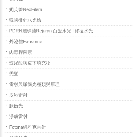
妮芙蕾NeoFilera
韓國微針水光槍
PDRN麗珠蘭Rejuran 白瓷水光 l 修復水光
外泌體Exosome
肉毒桿菌素
玻尿酸與皮下填充物
禿髮
雷射與脈衝光種類與原理
皮秒雷射
脈衝光
淨膚雷射
Fotona鉺雅克雷射