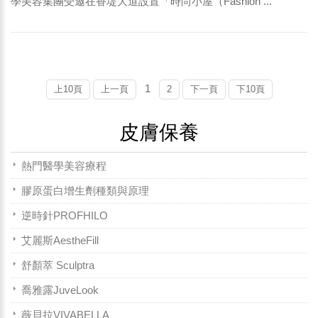
學美容集團受邀在香堤大道設置「時尚小屋（Fashion ...
1
上10頁
上一頁
2
下一頁
下10頁
皮膚保養
熱門醫學美容療程
膠原蛋白增生劑種類與原理
逆時針PROFHILO
艾麗斯AestheFill
舒顏萃 Sculptra
喬雅露JuveLook
薇貝拉VIVABELLA