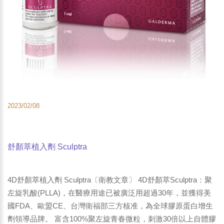
2023/02/08
舒顏萃植入劑 Sculptra
4D舒顏萃植入劑 Sculptra〔衛教文章〕 4D舒顏萃Sculptra：聚
左旋乳酸(PLLA)，在醫療用途已被廣泛用超過30年，並獲得美
國FDA、歐盟CE、台灣衛福部三方核准，為全球膠原蛋白增生
劑領導品牌。 富含100%聚左旋青春微粒，刺激30倍以上自體膠