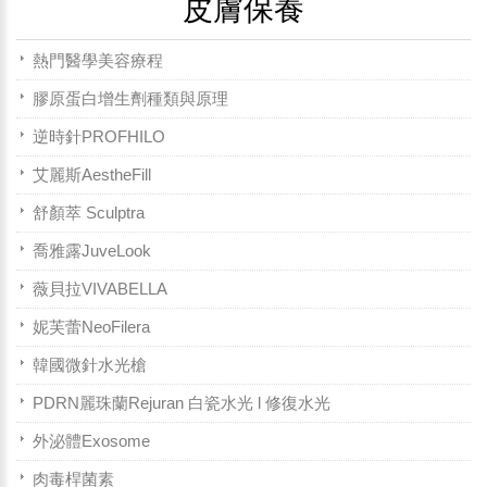
皮膚保養
熱門醫學美容療程
膠原蛋白增生劑種類與原理
逆時針PROFHILO
艾麗斯AestheFill
舒顏萃 Sculptra
喬雅露JuveLook
薇貝拉VIVABELLA
妮芙蕾NeoFilera
韓國微針水光槍
PDRN麗珠蘭Rejuran 白瓷水光 l 修復水光
外泌體Exosome
肉毒桿菌素