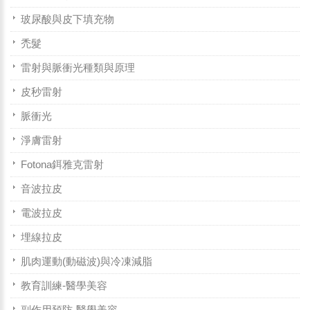
玻尿酸與皮下填充物
禿髮
雷射與脈衝光種類與原理
皮秒雷射
脈衝光
淨膚雷射
Fotona鉺雅克雷射
音波拉皮
電波拉皮
埋線拉皮
肌肉運動(動磁波)與冷凍減脂
教育訓練-醫學美容
副作用預防-醫學美容