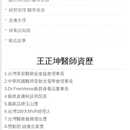
經營管理-醫學美容
皮膚生理
保養品知識
勵志故事
王正坤醫師資歷
1.台灣美容醫療促進協會理事長
2.中華民國醫用雷射光電學會理事長
3.Dr.FreeVenus藝群保養品董事長
4.藝群皮膚科診所院長
5.國家品牌玉山獎
6.台灣100大MVP經理人
7.台灣醫療服務傑出獎
8.勞動部 績優企業獎