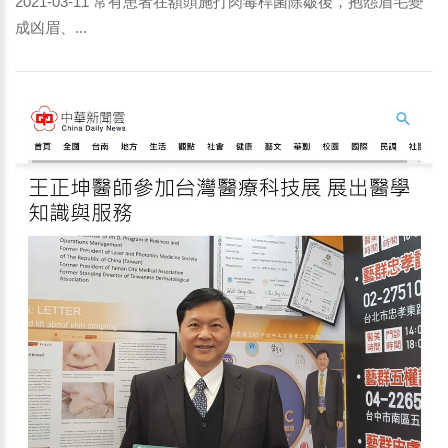
2021-03-11 常有患者在額頭施打肉毒桿菌除皺後，抱怨眉毛變
成凶眉、...