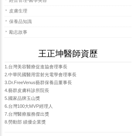
經營管理-醫學美容
皮膚生理
保養品知識
勵志故事
王正坤醫師資歷
1.台灣美容醫療促進協會理事長
2.中華民國醫用雷射光電學會理事長
3.Dr.FreeVenus藝群保養品董事長
4.藝群皮膚科診所院長
5.國家品牌玉山獎
6.台灣100大MVP經理人
7.台灣醫療服務傑出獎
8.勞動部 績優企業獎