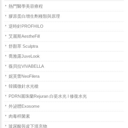
熱門醫學美容療程
膠原蛋白增生劑種類與原理
逆時針PROFHILO
艾麗斯AestheFill
舒顏萃 Sculptra
喬雅露JuveLook
薇貝拉VIVABELLA
妮芙蕾NeoFilera
韓國微針水光槍
PDRN麗珠蘭Rejuran 白瓷水光 l 修復水光
外泌體Exosome
肉毒桿菌素
玻尿酸與皮下填充物