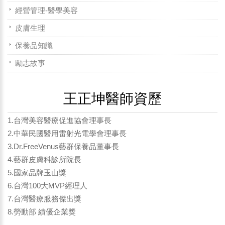
經營管理-醫學美容
皮膚生理
保養品知識
勵志故事
王正坤醫師資歷
1.台灣美容醫療促進協會理事長
2.中華民國醫用雷射光電學會理事長
3.Dr.FreeVenus藝群保養品董事長
4.藝群皮膚科診所院長
5.國家品牌玉山獎
6.台灣100大MVP經理人
7.台灣醫療服務傑出獎
8.勞動部 績優企業獎