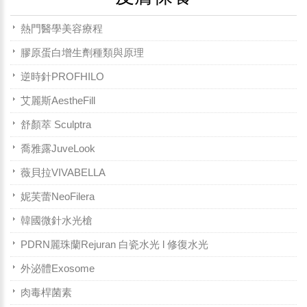
熱門醫學美容療程
膠原蛋白增生劑種類與原理
逆時針PROFHILO
艾麗斯AestheFill
舒顏萃 Sculptra
喬雅露JuveLook
薇貝拉VIVABELLA
妮芙蕾NeoFilera
韓國微針水光槍
PDRN麗珠蘭Rejuran 白瓷水光 l 修復水光
外泌體Exosome
肉毒桿菌素