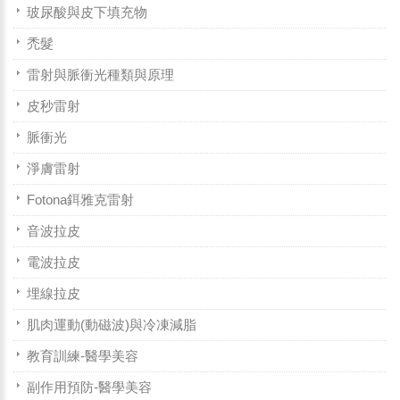
玻尿酸與皮下填充物
禿髮
雷射與脈衝光種類與原理
皮秒雷射
脈衝光
淨膚雷射
Fotona鉺雅克雷射
音波拉皮
電波拉皮
埋線拉皮
肌肉運動(動磁波)與冷凍減脂
教育訓練-醫學美容
副作用預防-醫學美容