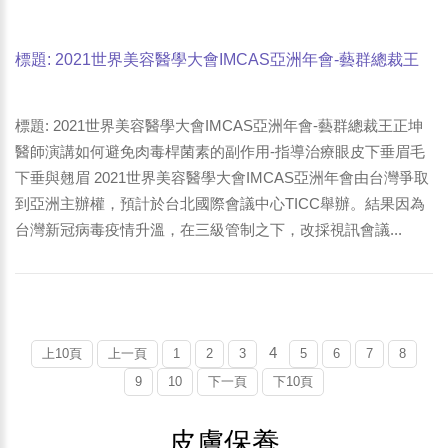
標題: 2021世界美容醫學大會IMCAS亞洲年會-藝群總裁王
正坤醫師演講如何避免肉毒桿菌素的副作用-指導治療眼皮
下垂眉毛下垂與翹眉-1
標題: 2021世界美容醫學大會IMCAS亞洲年會-藝群總裁王正坤
醫師演講如何避免肉毒桿菌素的副作用-指導治療眼皮下垂眉毛
下垂與翹眉 2021世界美容醫學大會IMCAS亞洲年會由台灣爭取
到亞洲主辦權，預計於台北國際會議中心TICC舉辦。結果因為
台灣新冠病毒疫情升溫，在三級管制之下，改採視訊會議...
4
上10頁
上一頁
1
2
3
5
6
7
8
9
10
下一頁
下10頁
皮膚保養