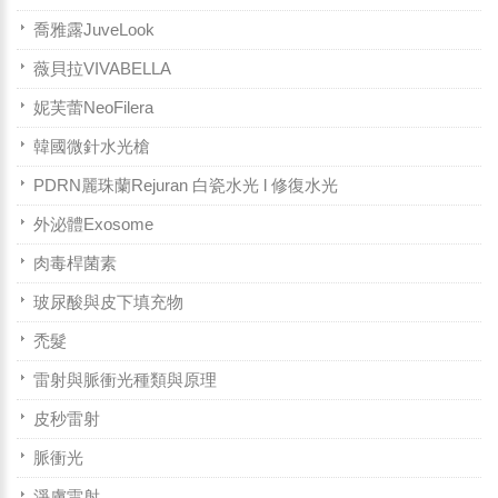
喬雅露JuveLook
薇貝拉VIVABELLA
妮芙蕾NeoFilera
韓國微針水光槍
PDRN麗珠蘭Rejuran 白瓷水光 l 修復水光
外泌體Exosome
肉毒桿菌素
玻尿酸與皮下填充物
禿髮
雷射與脈衝光種類與原理
皮秒雷射
脈衝光
淨膚雷射