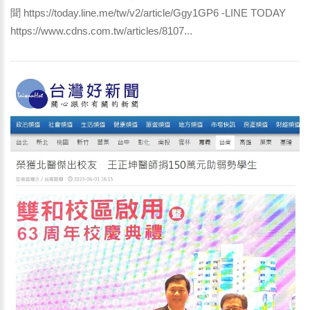
聞 https://today.line.me/tw/v2/article/Ggy1GP6 -LINE TODAY
https://www.cdns.com.tw/articles/8107...