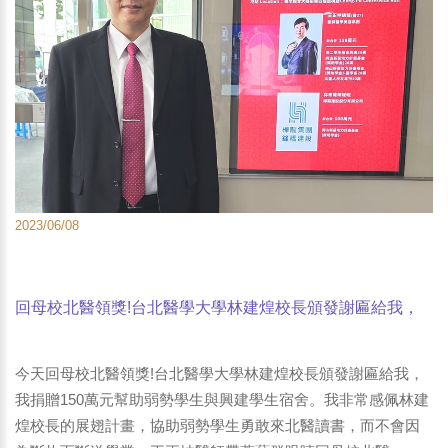
2023/06/08
回母校北醫領獎!台北醫學大學林建煌校長頒發謝匾給我，
我捐贈150萬元幫助弱勢學生與興建學生宿舍。王正坤醫師
帶著藝群眼睛回母校北醫。-2
今天回母校北醫領獎!台北醫學大學林建煌校長頒發謝匾給我，
我捐贈150萬元幫助弱勢學生與興建學生宿舍。我非常感佩林建
煌校長的展翅計畫，協助弱勢學生勇敢來北醫讀書，而不會因