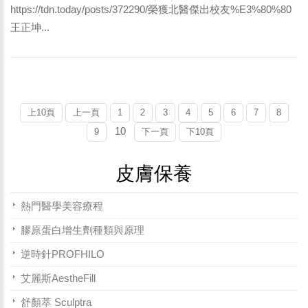
https://tdn.today/posts/372290/榮獲北醫傑出校友%E3%80%80
王正坤...
上10頁
上一頁
1
2
3
4
5
6
7
8
10
9
下一頁
下10頁
皮膚保養
熱門醫學美容療程
膠原蛋白增生劑種類與原理
逆時針PROFHILO
艾麗斯AestheFill
舒顏萃 Sculptra