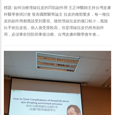
標題: 如何治療埋線拉皮的凹陷副作用 王正坤醫師主持台灣皮膚
科醫學會研討會 發表國際醫學論文 拉皮的種類繁多，每一種拉
皮的副作用都應該受到重視。雖然埋線拉皮的傷口較小，風險
比手術拉皮低，病人接受度較高，但是埋線拉皮仍然有副作
用，必須事前預防與事後治療。台灣皮膚科醫學會年會...