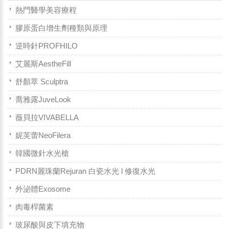
熱門醫學美容療程
膠原蛋白增生劑種類與原理
逆時針PROFHILO
艾麗斯AestheFill
舒顏萃 Sculptra
喬雅露JuveLook
薇貝拉VIVABELLA
妮芙蕾NeoFilera
韓國微針水光槍
PDRN麗珠蘭Rejuran 白瓷水光 l 修復水光
外泌體Exosome
肉毒桿菌素
玻尿酸與皮下填充物