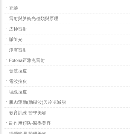
禿髮
雷射與脈衝光種類與原理
皮秒雷射
脈衝光
淨膚雷射
Fotona鉺雅克雷射
音波拉皮
電波拉皮
埋線拉皮
肌肉運動(動磁波)與冷凍減脂
教育訓練-醫學美容
副作用預防-醫學美容
經營管理-醫學美容