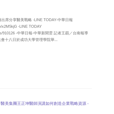
席分享醫美戰略 -LINE TODAY-中華日報
ticle/x2M5kjG -LINE TODAY
w/articles/910126 -中華日報-中華新聞雲 記者王勗／台南報導
理協進會十八日於成功大學管理學院舉...
群醫美集團王正坤醫師演講如何創造企業戰略資源 -