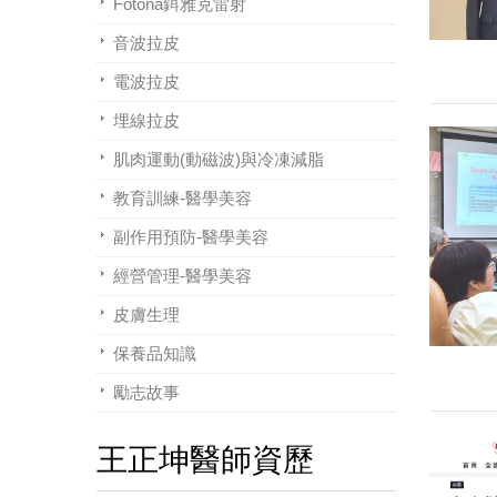
Fotona鉺雅克雷射
音波拉皮
電波拉皮
埋線拉皮
肌肉運動(動磁波)與冷凍減脂
教育訓練-醫學美容
副作用預防-醫學美容
經營管理-醫學美容
皮膚生理
保養品知識
勵志故事
王正坤醫師資歷