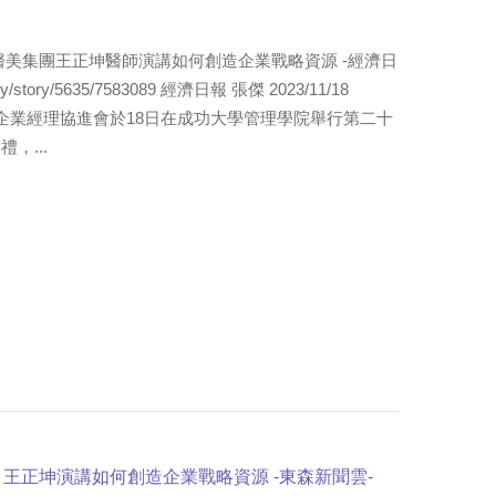
醫美集團王正坤醫師演講如何創造企業戰略資源 -經濟日
ney/story/5635/7583089 經濟日報 張傑 2023/11/18
 台南市企業經理協進會於18日在成功大學管理學院舉行第二十
，...
王正坤演講如何創造企業戰略資源 -東森新聞雲-