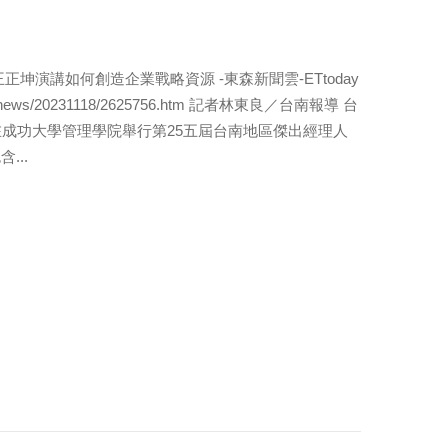
坤演講如何創造企業戰略資源 -東森新聞雲-ETtoday
net/news/20231118/2625756.htm 記者林東良／台南報導 台
在成功大學管理學院舉行第25五屆台南地區傑出經理人
...