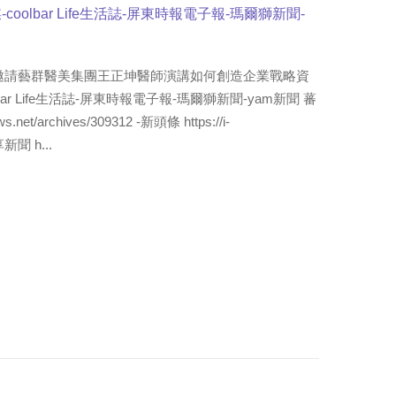
coolbar Life生活誌-屏東時報電子報-瑪爾獅新聞-
邀請藝群醫美集團王正坤醫師演講如何創造企業戰略資
bar Life生活誌-屏東時報電子報-瑪爾獅新聞-yam新聞 蕃
net/archives/309312 -新頭條 https://i-
享新聞 h...