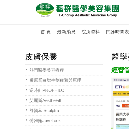
首 頁
最新消息
院所資料
門診時間表
皮膚保養
醫學
經營管
熱門醫學美容療程
膠原蛋白增生劑種類與原理
逆時針PROFHILO
艾麗斯AestheFill
舒顏萃 Sculptra
喬雅露JuveLook