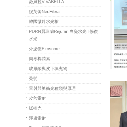
薇貝拉VIVABELLA
妮芙蕾NeoFilera
韓國微針水光槍
PDRN麗珠蘭Rejuran 白瓷水光 l 修復
水光
外泌體Exosome
肉毒桿菌素
玻尿酸與皮下填充物
禿髮
雷射與脈衝光種類與原理
皮秒雷射
脈衝光
淨膚雷射