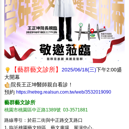
【藝群藝文診所】
2025/06/18(三)
下午2:00盛
大開幕
院長王正坤醫師親自看診！
預約
https://netreg.realsun.com.tw/web/3532019090
藝群藝文診所
桃園市桃園區中正路1389號 03-3571881
路線導引：於莊二街與中正路交叉路口
1. 臨近桃園藝文特區、藝文廣場、展演中心。