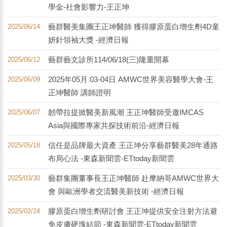
學金-社會影響力-王正坤
藝群醫美集團王正坤醫師 獲得膠原蛋白增生劑4D童
2025/06/14
妍針領袖大獎 -經濟日報
藝群藝文診所114/06/18(三)隆重開幕
2025/06/12
2025年05月 03-04日 AMWC世界美容醫學大會-王
2025/06/09
正坤醫師 講師證明
韌帶拉提掀醫美新風潮 王正坤醫師受邀IMCAS
2025/06/07
Asia與國際專家共探技術前沿-經濟日報
信任是品牌最大資產 王正坤分享藝群醫美28年通路
2025/05/18
布局心法 -東森新聞雲-ETtoday新聞雲
藝群集團董事長王正坤醫師 赴摩納哥AMWC世界大
2025/03/30
會 與歐洲學者交流醫美新技術 -經濟日報
膠原蛋白增生劑研討會 王正坤提供安全注射方法避
2025/02/24
免皮膚硬塊結節 -東森新聞雲-ETtoday新聞雲