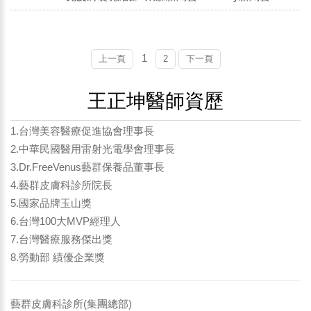
1
上一頁
2
下一頁
王正坤醫師資歷
1.台灣美容醫療促進協會理事長
2.中華民國醫用雷射光電學會理事長
3.Dr.FreeVenus藝群保養品董事長
4.藝群皮膚科診所院長
5.國家品牌玉山獎
6.台灣100大MVP經理人
7.台灣醫療服務傑出獎
8.勞動部 績優企業獎
藝群皮膚科診所(集團總部)