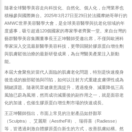
隨著全球醫學美容走向科技化、自然化、個人化，台灣業界也
積極參與國際舞台。2025年3月27日至29日於法國摩納哥舉行的
AMWC世界美容醫學大會，是全球美容醫學與抗老化領域的年
度盛事，吸引超過120個國家的專家學者齊聚一堂。來自台灣的
藝群醫學美容集團董事長王正坤醫師受邀出席，不僅與歐洲科
學家深入交流最新醫學美容科技，更帶回關於膠原蛋白增生劑
與肌膚鬆弛治療的最新研發成果，為台灣醫美產業注入新動
能。
本屆大會聚焦於當代人面臨的肌膚老化問題，特別是快速瘦身
後造成的臉部鬆弛與凹陷，如何以注射方式重建皮膚彈性成為
關鍵課題。隨著民眾健康意識提升，透過瘦身、減重降低三高
風險已蔚為風潮，然而成功減重後的副作用之一，就是面容老
化的加速，也催生膠原蛋白增生劑市場的快速成長。
王正坤醫師指出，市面上常見的注射產品如舒顏萃
（Sculptra）、艾麗斯（AestheFill）、瑞得喜（Radiesse）
等，皆透過刺激自體膠原蛋白新生的方式，改善肌膚結構。然