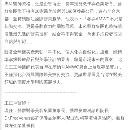
專科醫師資格，更是企管博士，長年投身教學與產業培育。藝
群集團旗下擁有20家醫美診所與1家保養品公司，遍布全台六
都，並持續關注國際醫美趨勢。他表示：「參與AMWC不只是
知識交流，更是品牌實力的國際展現。未來藝群集團也將持續
引進最先進的醫美技術，結合科學與安全，為更多消費者找回
自信與年輕。」
隨著全球醫美產業朝「科學化、個人化與自然化」邁進，能精
準掌握醫療品質與美學設計的業者，將是市場未來的贏家。此
次王正坤醫師代表台灣在摩納哥AMWC舞台上展現專業實力，
不僅深化台灣與國際醫美技術交流，更讓世界看見台灣在醫美
領域的高度水準與國際競爭力。
--------------------------------------------------
王正坤醫師：
現任：藝群醫學美容集團董事長、藝群皮膚科診所院長、
Dr.FreeVenus藝群保養品創辦人(玻尿酸精華液領導品牌)、藝群
國際企業董事長