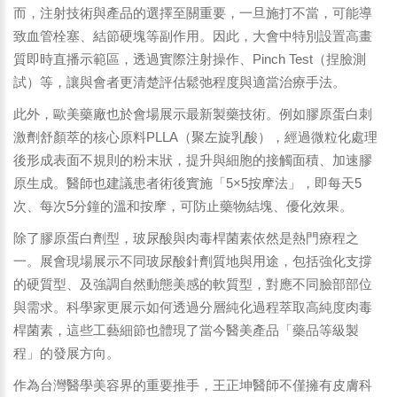
而，注射技術與產品的選擇至關重要，一旦施打不當，可能導
致血管栓塞、結節硬塊等副作用。因此，大會中特別設置高畫
質即時直播示範區，透過實際注射操作、Pinch Test（捏臉測
試）等，讓與會者更清楚評估鬆弛程度與適當治療手法。
此外，歐美藥廠也於會場展示最新製藥技術。例如膠原蛋白刺
激劑舒顏萃的核心原料PLLA（聚左旋乳酸），經過微粒化處理
後形成表面不規則的粉末狀，提升與細胞的接觸面積、加速膠
原生成。醫師也建議患者術後實施「5×5按摩法」，即每天5
次、每次5分鐘的溫和按摩，可防止藥物結塊、優化效果。
除了膠原蛋白劑型，玻尿酸與肉毒桿菌素依然是熱門療程之
一。展會現場展示不同玻尿酸針劑質地與用途，包括強化支撐
的硬質型、及強調自然動態美感的軟質型，對應不同臉部部位
與需求。科學家更展示如何透過分層純化過程萃取高純度肉毒
桿菌素，這些工藝細節也體現了當今醫美產品「藥品等級製
程」的發展方向。
作為台灣醫學美容界的重要推手，王正坤醫師不僅擁有皮膚科