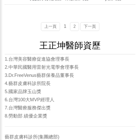
1
上一頁
2
下一頁
王正坤醫師資歷
1.台灣美容醫療促進協會理事長
2.中華民國醫用雷射光電學會理事長
3.Dr.FreeVenus藝群保養品董事長
4.藝群皮膚科診所院長
5.國家品牌玉山獎
6.台灣100大MVP經理人
7.台灣醫療服務傑出獎
8.勞動部 績優企業獎
藝群皮膚科診所(集團總部)