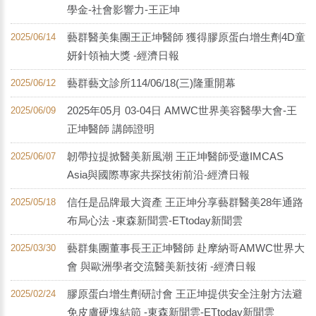
學金-社會影響力-王正坤
藝群醫美集團王正坤醫師 獲得膠原蛋白增生劑4D童
2025/06/14
妍針領袖大獎 -經濟日報
藝群藝文診所114/06/18(三)隆重開幕
2025/06/12
2025年05月 03-04日 AMWC世界美容醫學大會-王
2025/06/09
正坤醫師 講師證明
韌帶拉提掀醫美新風潮 王正坤醫師受邀IMCAS
2025/06/07
Asia與國際專家共探技術前沿-經濟日報
信任是品牌最大資產 王正坤分享藝群醫美28年通路
2025/05/18
布局心法 -東森新聞雲-ETtoday新聞雲
藝群集團董事長王正坤醫師 赴摩納哥AMWC世界大
2025/03/30
會 與歐洲學者交流醫美新技術 -經濟日報
膠原蛋白增生劑研討會 王正坤提供安全注射方法避
2025/02/24
免皮膚硬塊結節 -東森新聞雲-ETtoday新聞雲