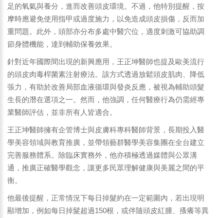
足的氧氣與養分，進而改善頭皮環境。不過，他特別提醒，按
摩時應避免使用指甲或過度施力，以免造成頭皮損傷，反而加
重問題。此外，頭部亦分布多處中醫穴位，適度刺激可協助調
節身體機能，達到輔助保養效果。
針對近年國際間出現的新興應用，王正坤醫師也提及歐美流行
的頭皮肉毒桿菌素注射療法。該方式透過放鬆頭皮肌肉、降低
張力，有助於改善局部血液循環與發炎反應，被視為輔助頭髮
生長的潛在選項之一。然而，他強調，任何醫療行為仍需經專
業醫師評估，並非所有人皆適合。
王正坤醫師擁有企管博士與皮膚科專科醫師背景，長期投入醫
學美容領域與教育推廣，並帶領藝群醫學美容集團在全台建立
完善服務體系。除臨床實務外，他亦積極透過媒體與公眾溝
通，推廣正確醫學觀念，讓更多民眾理解健康與美麗之間的平
衡。
他最後提醒，正常情況下每日掉髮約在一定範圍內，若出現明
顯增加，例如每日掉髮超過150根，或伴隨頭皮紅腫、搔癢等異