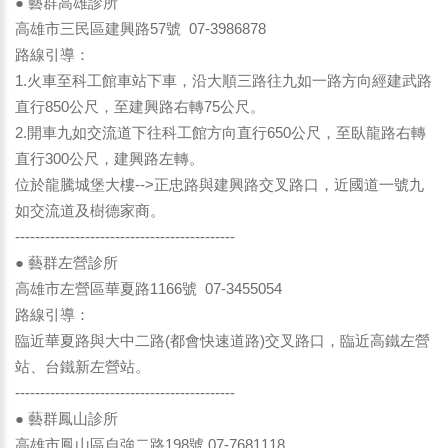
● 藝群高雄診所
高雄市三民區建興路57號 07-3986878
路線引導：
1.火車至科工館車站下車，沿大順三路往九如一路方向經建武路
直行850公尺，至建興路右轉75公尺。
2.開車九如交流道下往科工館方向直行650公尺，至臥龍路右轉
直行300公尺，建興路左轉。
位於龍騰城堡大樓-->正忠路與建興路交叉路口，近國道一號九
如交流道及樹德家商。
--------------------------------------------
● 藝群左營診所
高雄市左營區華夏路1166號 07-3455054
路線引導：
臨近華夏路與大中二路(都會快速道路)交叉路口，臨近高鐵左營
站、台鐵新左營站。
--------------------------------------------
● 藝群鳳山診所
高雄市鳳山區自強二路198號 07-7681118