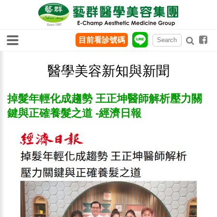
目前看診號碼
醫學美容新知與新聞
掉髮年輕化成趨勢 王正坤醫師解析壓力關
鍵與正確養髮之道 -經濟日報