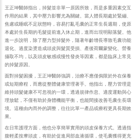
王正坤醫師指出，掉髮並非單一原因所致，而是多重因素交互
作用的結果，其中壓力影響尤為關鍵。當人體長期處於緊繃、
焦慮或睡眠不足狀態時，容易打亂毛囊的正常生長週期，使原
本處於生長期的毛髮提前進入休止期，進而出現明顯落髮。他
進一步說明，除了壓力型掉髮外，隨著年齡增長導致毛囊功能
退化、過度染燙造成頭皮與髮質受損、產後荷爾蒙變化、營養
攝取不均，以及頭皮敏感或慢性發炎等因素，都是臨床上常見
的掉髮原因。
面對掉髮困擾，王正坤醫師強調，治療不應僅侷限於外在保養
或短期療程，而應從整體健康管理著手。他指出，壓力管理是
維持頭髮健康不可忽視的一環，透過規律作息、適度運動與心
理放鬆，不僅有助於身體機能平衡，也能間接改善毛囊生長環
境。這種由內而外的調整，往往比單一產品或療程更具長期效
果。
在日常護理方面，他也分享簡單實用的頭皮保養方式。透過指
腹輕柔按摩頭皮，有助於促進局部血液循環，使毛囊獲得更充