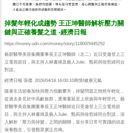
掉髮年輕化成趨勢 王正坤醫師解析壓力關
鍵與正確養髮之道 -經濟日報
https://money.udn.com/money/story/11800/9445292
藝群醫學美容集團董事長王正坤醫師（左二）近日受邀登上三
立電視節目，與主持人林書煒及藝人Julie、甄莉與徐哲緯同台
對談。
經濟日報 張傑 2026/04/16 16:00:10商情I健康元氣
隨著生活節奏加快與壓力指數攀升，掉髮問題正悄然年輕化，
從過去多見於中高齡族群，逐漸蔓延至上班族與年輕世代。藝
群醫學美容集團董事長王正坤醫師近日受邀登上三立電視節
目，與主持人林書煒及藝人Julie、甄莉與徐哲緯同台對談，深
入解析「壓力與掉髮」之間的關聯，並分享日常可實踐的頭皮
保養觀念，引發觀眾廣泛共鳴。