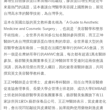
膚增生自體膠原蛋白來填補凹陷皺紋，膠原蛋白增生劑是近年
來最熱門的議題，這本書讓台灣醫學美容躍上國際舞台，展現
台灣高水準的醫學技術，為台灣爭光。
這本在英國出版的英文教科書名稱為「A Guide to Aesthetic
Medicine and Cosmetic Surgery」，也就是「美容醫學和整形
手術指南」，全世界共有30多位知名醫師參與撰寫，而王正坤
醫師代表台灣撰寫膠原蛋白增生劑的章節。全世界最大型的美
容醫學會議有兩個，一個是在法國巴黎舉行的IMCAS會議，另
外一個是在摩納哥舉行的AMWC會議，每次都有超過1萬名醫師
參加。藝群醫美集團董事長王正坤醫師常常受邀到這兩個會議
演講，因為表現傑出而受人矚目，因此被香港醫師邀請，共同
撰寫英文美容醫學教科書。
王正坤醫師是企管博士、皮膚科專科醫師，現任台灣美容醫療
促進協會理事長、長榮大學企管博士班老師、成功大學EMBA碩
士班老師與藝群醫學美容集團董事長，藝群醫美集團旗下有11
家診所與1家Dr.藝群保養品公司。王正坤醫師表示，當皮膚老化
時，會出現凹陷皺紋與皮膚鬆弛，如果能夠使用藥物刺激皮膚