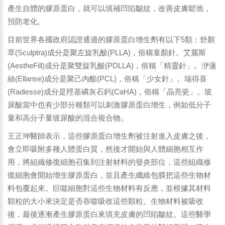
產生自體的膠原蛋白，就可以填補凹陷皺紋，改善皮膚鬆弛，
預防老化。
目前世界各國政府認證通過的膠原蛋白增生劑有以下5類：舒顏
萃(Sculptra)成分是聚左旋乳酸(PLLA)，俗稱童顏針。艾麗斯
(AestheFill)成分是聚雙旋乳酸(PDLLA)，俗稱「精靈針」。洢蓮
絲(Ellanse)成分是聚己內酯(PCL)，俗稱「少女針」。瑞得喜
(Radiesse)成分是羥基磷灰石鈣(CaHA)，俗稱「晶亮瓷」。玻
尿酸當中也有少部分種類可以刺激膠原蛋白增生，例如低分子
量和高分子量玻尿酸的混合複合物。
王正坤醫師表示，這些膠原蛋白增生劑被注射進入皮膚之後，
會立即吸附多種人體蛋白質，然後才開始與人體細胞相互作
用，將組織修復細胞召集到注射材料的發炎部位，這些組織修
復細胞會開始增生膠原蛋白，並且產生纖維包膜把這些生物材
料包覆起來。巨噬細胞對這些生物材料有反應，並根據其材料
顆粒的大小來決定是否吞噬吸收這些顆粒。生物材料被吸收
後，最後逐漸產生膠原蛋白來填充皮膚的凹陷皺紋。這些醫學