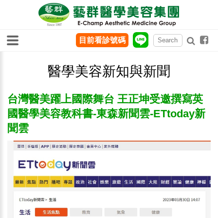
目前看診號碼
醫學美容新知與新聞
台灣醫美躍上國際舞台 王正坤受邀撰寫英
國醫學美容教科書-東森新聞雲-ETtoday新
聞雲