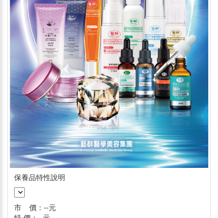
保養品特性說明
市 價：
--
元
特 價：--元