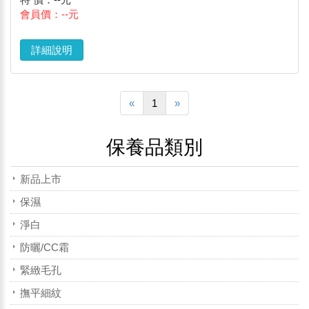
會員價：--元
詳細說明
«
1
»
保養品類別
新品上市
保濕
淨白
防曬/CC霜
緊緻毛孔
撫平細紋