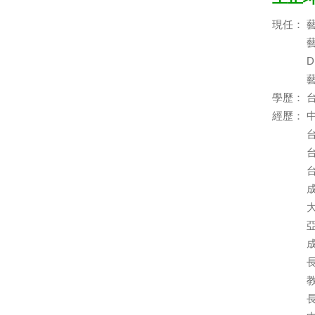
現任：
D
學歷：
經歷：