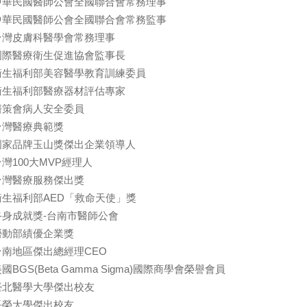
中華民國醫師公會全國聯合會常務理事
中華民國醫師公會全國聯合會常務監事
台灣皮膚科醫學會常務理事
國際醫療衛生促進協會監事長
衛生福利部美容醫學教育訓練委員
衛生福利部醫療器材評估專家
醫策會病人安全委員
台灣醫療典範獎
國家品牌玉山獎傑出企業領導人
台灣100大MVP經理人
台灣醫療服務傑出獎
衛生福利部AED「救命天使」獎
終身成就獎-台南市醫師公會
勞動部績優企業獎
台南地區傑出總經理CEO
國BGS(Beta Gamma Sigma)國際商學會榮譽會員
臺北醫學大學傑出校友
長榮大學傑出校友