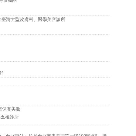
比特優商品
全臺灣大型皮膚科、醫學美容診所
所
輕鬆保養美妝
群五權診所
「台北車站」位於台北市忠孝西路一段102號4樓，擴