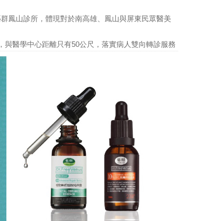
-藝群鳳山診所，體現對於南高雄、鳳山與屏東民眾醫美
幕，與醫學中心距離只有50公尺，落實病人雙向轉診服務