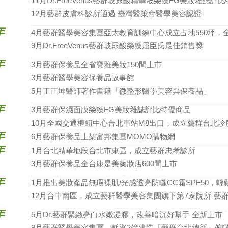
11月Dr.FreeVenus藝群玻尿酸精華液榮獲FG美妝雜誌評
12月藝群皮膚科診所通過 臺灣醫策會醫學美容認證
年
4月藝群醫學美容集團亞太教育訓練中心成立占地550坪，
9月Dr.FreeVenus藝群玻尿酸榮獲屈臣氏最佳銷售獎
年
3月藝群保養品全省寶雅美妝150間上市
3月藝群醫學美容保養品故事館
5月王正坤醫師著作書籍「微整形醫學美容與保養品」
年
3月藝群保濕面膜榮獲FG美妝雜誌評比特優商品
10月全國交通樞紐中心台北車站M8出口，成立藝群台北診
年
6月藝群保養品上架富邦集團MOMO購物網
年
1月台北精華地段台北市東區，成立藝群忠孝診所
3月藝群保養品全台康是美藥妝店600間上市
年
1月推出美妝產品無瑕裸肌/光感透亮防曬CC霜SPF50，
12月台中南區，成立藝群醫學美容集團旗下第7家院所-藝
年
5月Dr.藝群緊緻亮白水嫩凝膠，改善暗沉好幫手 全新上市
9月藝群醫學美容集團，耗資2億建造「藝群台北總部」俯瞰