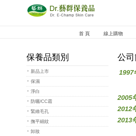
首 頁
線上購物
保養品類別
公司
新品上市
1997
保濕
淨白
2005
防曬/CC霜
2012
緊緻毛孔
2013
撫平細紋
卸妝