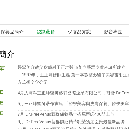
保養品簡介
認識藝群
保養品知識
影音專區
簡介
醫學美容教父皮膚科王正坤醫師創立藝群皮膚科診所成立
年
「1997年，王正坤醫師生涯 第一本微整形醫學美容雷射
方華視文化公司
年
4月皮膚科王正坤醫師藝群國際企業有限公司，研發 Dr.Free
年
5月王正坤醫師著作書籍:「醫學美容與皮膚保養」醫學美
年
7月 Dr.FreeVenus藝群保養品全省屈臣氏400間上市
9月 Dr.FreeVenus藝群撫紋精華乳榮獲屈臣氏最佳新品獎