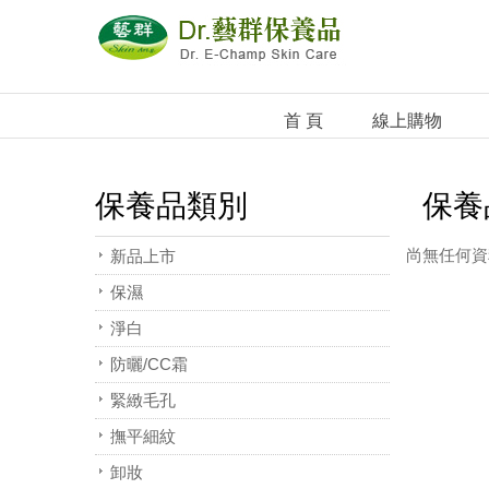
首 頁
線上購物
保養品類別
保養
尚無任何資
新品上市
保濕
淨白
防曬/CC霜
緊緻毛孔
撫平細紋
卸妝