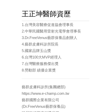
王正坤醫師資歷
1.台灣美容醫療促進協會理事長
2.中華民國醫用雷射光電學會理事長
3.Dr.FreeVenus藝群保養品創辦人
4.藝群皮膚科診所院長
5.國家品牌玉山獎
6.台灣100大MVP經理人
7.台灣醫療服務傑出獎
8.勞動部 績優企業獎
藝群皮膚科診所(集團總部)
https://www.e-champ.com.tw
藝群國際企業有限公司
(Dr.FreeVenus藝群保養品)