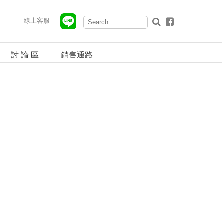
線上客服 →
討 論 區
銷售通路