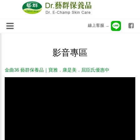
線上客服 →
影音專區
金曲36 藝群保養品｜寶雅．康是美．屈臣氏優惠中