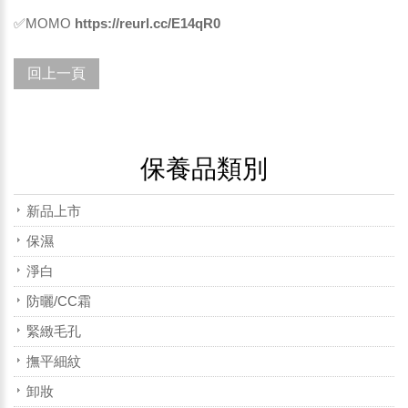
✅MOMO
https://reurl.cc/E14qR0
回上一頁
保養品類別
新品上市
保濕
淨白
防曬/CC霜
緊緻毛孔
撫平細紋
卸妝